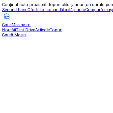
Conținut auto proaspăt, topuri utile și anunțuri curate pen
Second hand
Oferte
La comandă
Licității auto
Compară mași
CautiMasina
.ro
Noutăți
Test Drive
Articole
Topuri
Caută Mașini