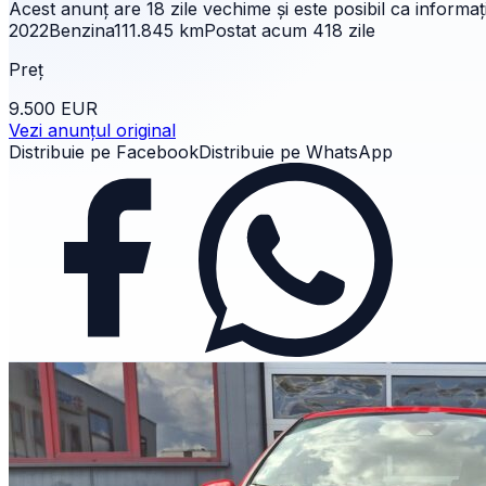
Acest anunț are
18 zile
vechime și este posibil ca informații
2022
Benzina
111.845
km
Postat acum
418
zile
Preț
9.500 EUR
Vezi anunțul original
Distribuie pe Facebook
Distribuie pe WhatsApp