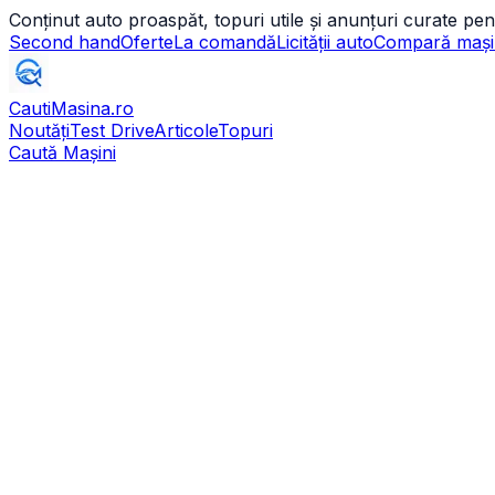
Conținut auto proaspăt, topuri utile și anunțuri curate pen
Second hand
Oferte
La comandă
Licității auto
Compară mași
CautiMasina
.ro
Noutăți
Test Drive
Articole
Topuri
Caută Mașini