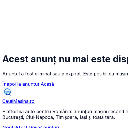
Acest anunț nu mai este dis
Anunțul a fost eliminat sau a expirat. Este posibil ca mașin
Înapoi la anunțuri
Acasă
CautiMasina
.ro
Platformă auto pentru România: anunțuri mașini second hand 
București, Cluj-Napoca, Timișoara, Iași și toată țara.
Noutăți
Test Drive
Anunțuri