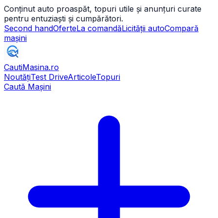
Conținut auto proaspăt, topuri utile și anunțuri curate
pentru entuziaști și cumpărători.
Second hand
Oferte
La comandă
Licității auto
Compară
mașini
CautiMasina
.ro
Noutăți
Test Drive
Articole
Topuri
Caută Mașini