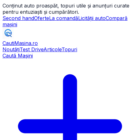
Conținut auto proaspăt, topuri utile și anunțuri curate
pentru entuziaști și cumpărători.
Second hand
Oferte
La comandă
Licității auto
Compară
mașini
CautiMasina
.ro
Noutăți
Test Drive
Articole
Topuri
Caută Mașini