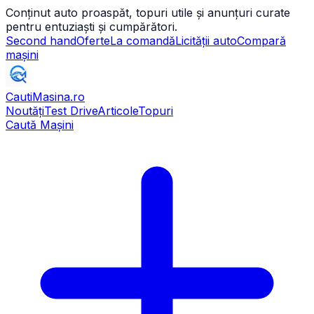
Conținut auto proaspăt, topuri utile și anunțuri curate
pentru entuziaști și cumpărători.
Second hand
Oferte
La comandă
Licității auto
Compară
mașini
CautiMasina
.ro
Noutăți
Test Drive
Articole
Topuri
Caută Mașini