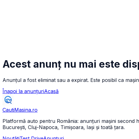
Acest anunț nu mai este dis
Anunțul a fost eliminat sau a expirat. Este posibil ca mașin
Înapoi la anunțuri
Acasă
CautiMasina
.ro
Platformă auto pentru România: anunțuri mașini second hand 
București, Cluj-Napoca, Timișoara, Iași și toată țara.
Noutăți
Test Drive
Anunțuri