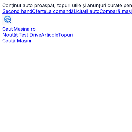
Conținut auto proaspăt, topuri utile și anunțuri curate pen
Second hand
Oferte
La comandă
Licității auto
Compară mași
CautiMasina
.ro
Noutăți
Test Drive
Articole
Topuri
Caută Mașini