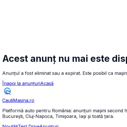
Acest anunț nu mai este dis
Anunțul a fost eliminat sau a expirat. Este posibil ca mașin
Înapoi la anunțuri
Acasă
CautiMasina
.ro
Platformă auto pentru România: anunțuri mașini second hand 
București, Cluj-Napoca, Timișoara, Iași și toată țara.
Noutăți
Test Drive
Anunțuri