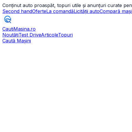
Conținut auto proaspăt, topuri utile și anunțuri curate pen
Second hand
Oferte
La comandă
Licității auto
Compară mași
CautiMasina
.ro
Noutăți
Test Drive
Articole
Topuri
Caută Mașini