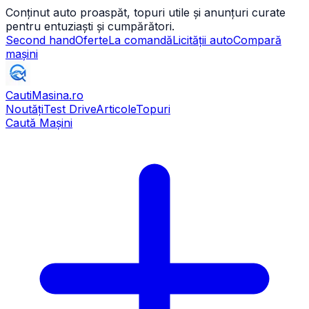
Conținut auto proaspăt, topuri utile și anunțuri curate
pentru entuziaști și cumpărători.
Second hand
Oferte
La comandă
Licității auto
Compară
mașini
CautiMasina
.ro
Noutăți
Test Drive
Articole
Topuri
Caută Mașini