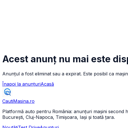
Acest anunț nu mai este dis
Anunțul a fost eliminat sau a expirat. Este posibil ca mașin
Înapoi la anunțuri
Acasă
CautiMasina
.ro
Platformă auto pentru România: anunțuri mașini second hand 
București, Cluj-Napoca, Timișoara, Iași și toată țara.
Noutăți
Test Drive
Anunțuri