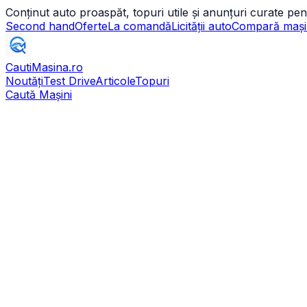
Conținut auto proaspăt, topuri utile și anunțuri curate pen
Second hand
Oferte
La comandă
Licității auto
Compară mași
CautiMasina
.ro
Noutăți
Test Drive
Articole
Topuri
Caută Mașini