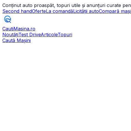
Conținut auto proaspăt, topuri utile și anunțuri curate pen
Second hand
Oferte
La comandă
Licității auto
Compară mași
CautiMasina
.ro
Noutăți
Test Drive
Articole
Topuri
Caută Mașini