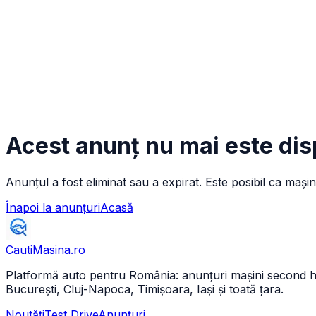
Acest anunț nu mai este dis
Anunțul a fost eliminat sau a expirat. Este posibil ca mașin
Înapoi la anunțuri
Acasă
CautiMasina
.ro
Platformă auto pentru România: anunțuri mașini second hand 
București, Cluj-Napoca, Timișoara, Iași și toată țara.
Noutăți
Test Drive
Anunțuri