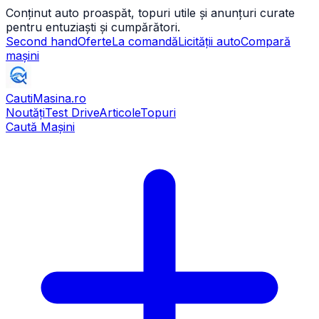
Conținut auto proaspăt, topuri utile și anunțuri curate
pentru entuziaști și cumpărători.
Second hand
Oferte
La comandă
Licității auto
Compară
mașini
CautiMasina
.ro
Noutăți
Test Drive
Articole
Topuri
Caută Mașini