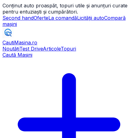
Conținut auto proaspăt, topuri utile și anunțuri curate
pentru entuziaști și cumpărători.
Second hand
Oferte
La comandă
Licității auto
Compară
mașini
CautiMasina
.ro
Noutăți
Test Drive
Articole
Topuri
Caută Mașini