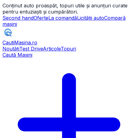
Conținut auto proaspăt, topuri utile și anunțuri curate
pentru entuziaști și cumpărători.
Second hand
Oferte
La comandă
Licității auto
Compară
mașini
CautiMasina
.ro
Noutăți
Test Drive
Articole
Topuri
Caută Mașini