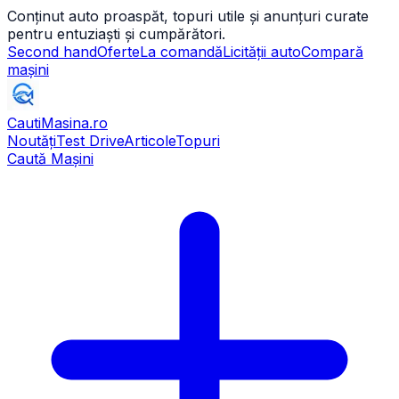
Conținut auto proaspăt, topuri utile și anunțuri curate
pentru entuziaști și cumpărători.
Second hand
Oferte
La comandă
Licității auto
Compară
mașini
CautiMasina
.ro
Noutăți
Test Drive
Articole
Topuri
Caută Mașini