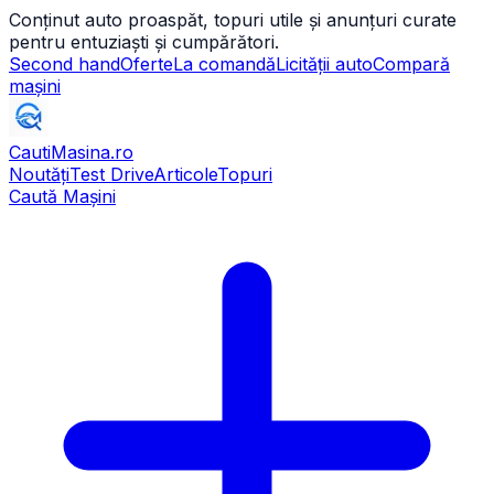
Conținut auto proaspăt, topuri utile și anunțuri curate
pentru entuziaști și cumpărători.
Second hand
Oferte
La comandă
Licității auto
Compară
mașini
CautiMasina
.ro
Noutăți
Test Drive
Articole
Topuri
Caută Mașini