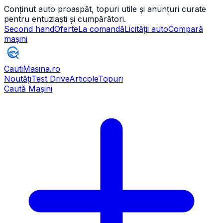
Conținut auto proaspăt, topuri utile și anunțuri curate
pentru entuziaști și cumpărători.
Second hand
Oferte
La comandă
Licității auto
Compară
mașini
CautiMasina
.ro
Noutăți
Test Drive
Articole
Topuri
Caută Mașini