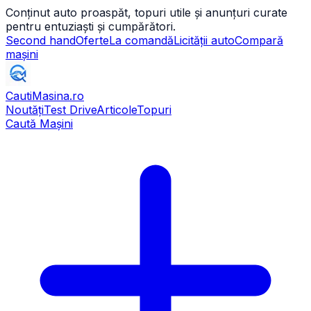
Conținut auto proaspăt, topuri utile și anunțuri curate
pentru entuziaști și cumpărători.
Second hand
Oferte
La comandă
Licității auto
Compară
mașini
CautiMasina
.ro
Noutăți
Test Drive
Articole
Topuri
Caută Mașini