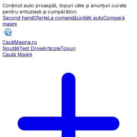
Conținut auto proaspăt, topuri utile și anunțuri curate
pentru entuziaști și cumpărători.
Second hand
Oferte
La comandă
Licității auto
Compară
mașini
CautiMasina
.ro
Noutăți
Test Drive
Articole
Topuri
Caută Mașini