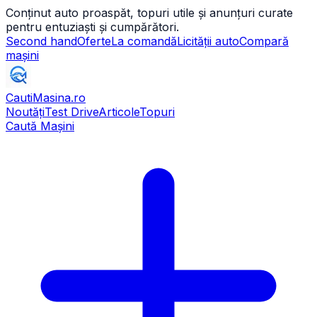
Conținut auto proaspăt, topuri utile și anunțuri curate
pentru entuziaști și cumpărători.
Second hand
Oferte
La comandă
Licității auto
Compară
mașini
CautiMasina
.ro
Noutăți
Test Drive
Articole
Topuri
Caută Mașini