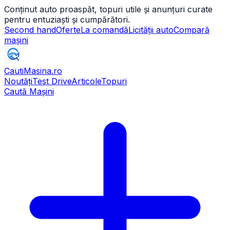
Conținut auto proaspăt, topuri utile și anunțuri curate
pentru entuziaști și cumpărători.
Second hand
Oferte
La comandă
Licității auto
Compară
mașini
CautiMasina
.ro
Noutăți
Test Drive
Articole
Topuri
Caută Mașini