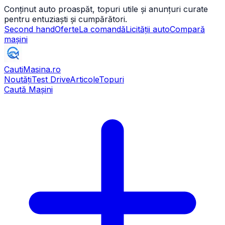
Conținut auto proaspăt, topuri utile și anunțuri curate
pentru entuziaști și cumpărători.
Second hand
Oferte
La comandă
Licității auto
Compară
mașini
CautiMasina
.ro
Noutăți
Test Drive
Articole
Topuri
Caută Mașini