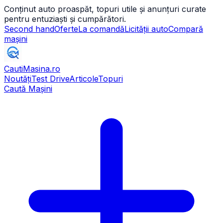
Conținut auto proaspăt, topuri utile și anunțuri curate
pentru entuziaști și cumpărători.
Second hand
Oferte
La comandă
Licității auto
Compară
mașini
CautiMasina
.ro
Noutăți
Test Drive
Articole
Topuri
Caută Mașini