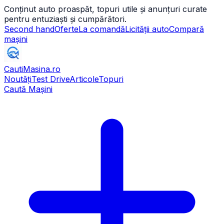
Conținut auto proaspăt, topuri utile și anunțuri curate
pentru entuziaști și cumpărători.
Second hand
Oferte
La comandă
Licității auto
Compară
mașini
CautiMasina
.ro
Noutăți
Test Drive
Articole
Topuri
Caută Mașini