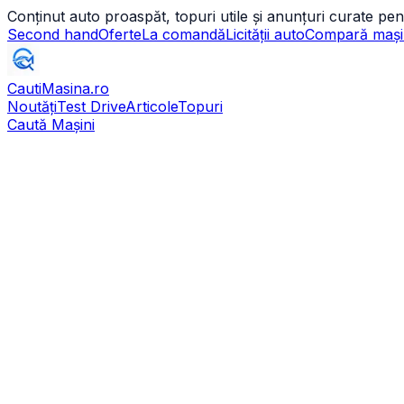
Conținut auto proaspăt, topuri utile și anunțuri curate pen
Second hand
Oferte
La comandă
Licității auto
Compară mași
CautiMasina
.ro
Noutăți
Test Drive
Articole
Topuri
Caută Mașini