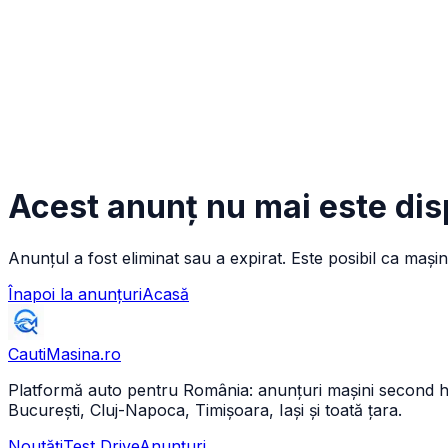
Acest anunț nu mai este dis
Anunțul a fost eliminat sau a expirat. Este posibil ca mașin
Înapoi la anunțuri
Acasă
CautiMasina
.ro
Platformă auto pentru România: anunțuri mașini second hand 
București, Cluj-Napoca, Timișoara, Iași și toată țara.
Noutăți
Test Drive
Anunțuri