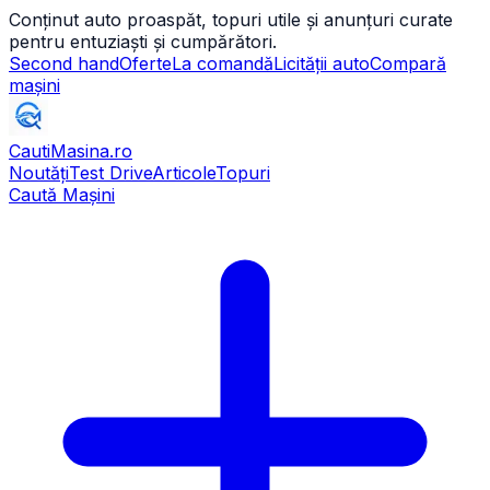
Conținut auto proaspăt, topuri utile și anunțuri curate
pentru entuziaști și cumpărători.
Second hand
Oferte
La comandă
Licității auto
Compară
mașini
CautiMasina
.ro
Noutăți
Test Drive
Articole
Topuri
Caută Mașini