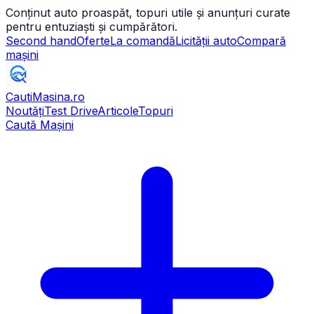
Conținut auto proaspăt, topuri utile și anunțuri curate
pentru entuziaști și cumpărători.
Second hand
Oferte
La comandă
Licității auto
Compară
mașini
CautiMasina
.ro
Noutăți
Test Drive
Articole
Topuri
Caută Mașini