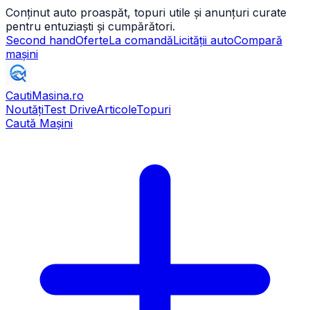
Conținut auto proaspăt, topuri utile și anunțuri curate
pentru entuziaști și cumpărători.
Second hand
Oferte
La comandă
Licității auto
Compară
mașini
CautiMasina
.ro
Noutăți
Test Drive
Articole
Topuri
Caută Mașini