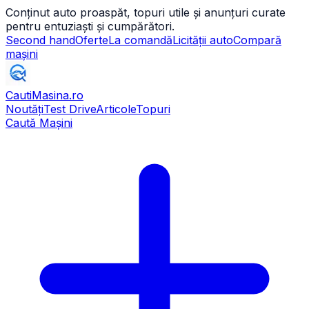
Conținut auto proaspăt, topuri utile și anunțuri curate
pentru entuziaști și cumpărători.
Second hand
Oferte
La comandă
Licității auto
Compară
mașini
CautiMasina
.ro
Noutăți
Test Drive
Articole
Topuri
Caută Mașini