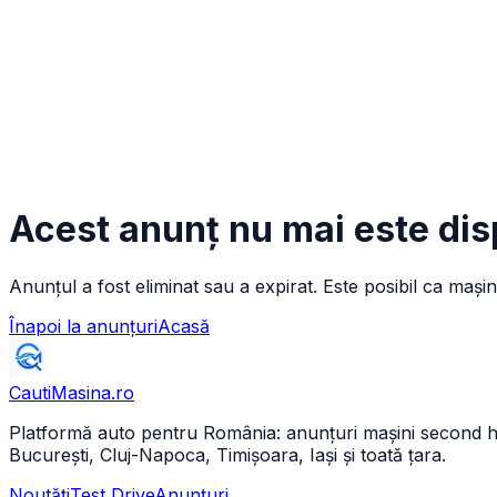
Acest anunț nu mai este dis
Anunțul a fost eliminat sau a expirat. Este posibil ca mașin
Înapoi la anunțuri
Acasă
CautiMasina
.ro
Platformă auto pentru România: anunțuri mașini second hand 
București, Cluj-Napoca, Timișoara, Iași și toată țara.
Noutăți
Test Drive
Anunțuri