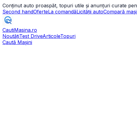
Conținut auto proaspăt, topuri utile și anunțuri curate pen
Second hand
Oferte
La comandă
Licității auto
Compară mași
CautiMasina
.ro
Noutăți
Test Drive
Articole
Topuri
Caută Mașini