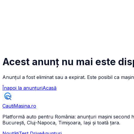
Acest anunț nu mai este dis
Anunțul a fost eliminat sau a expirat. Este posibil ca mașin
Înapoi la anunțuri
Acasă
CautiMasina
.ro
Platformă auto pentru România: anunțuri mașini second hand 
București, Cluj-Napoca, Timișoara, Iași și toată țara.
Noutăți
Test Drive
Anunțuri