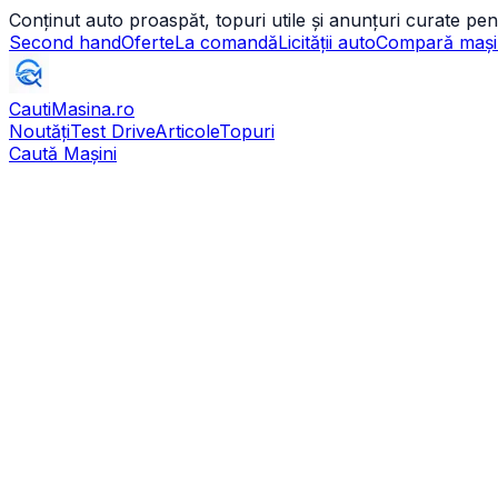
Conținut auto proaspăt, topuri utile și anunțuri curate pen
Second hand
Oferte
La comandă
Licității auto
Compară mași
CautiMasina
.ro
Noutăți
Test Drive
Articole
Topuri
Caută Mașini