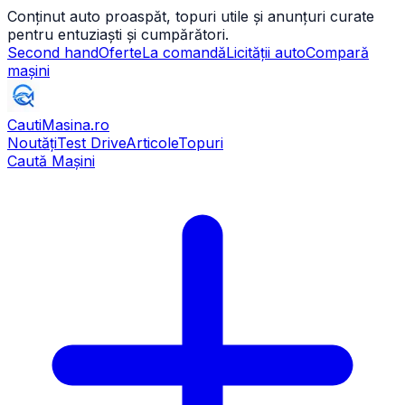
Conținut auto proaspăt, topuri utile și anunțuri curate
pentru entuziaști și cumpărători.
Second hand
Oferte
La comandă
Licității auto
Compară
mașini
CautiMasina
.ro
Noutăți
Test Drive
Articole
Topuri
Caută Mașini