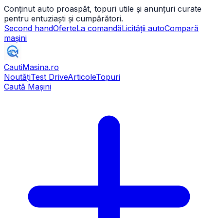
Conținut auto proaspăt, topuri utile și anunțuri curate
pentru entuziaști și cumpărători.
Second hand
Oferte
La comandă
Licității auto
Compară
mașini
CautiMasina
.ro
Noutăți
Test Drive
Articole
Topuri
Caută Mașini