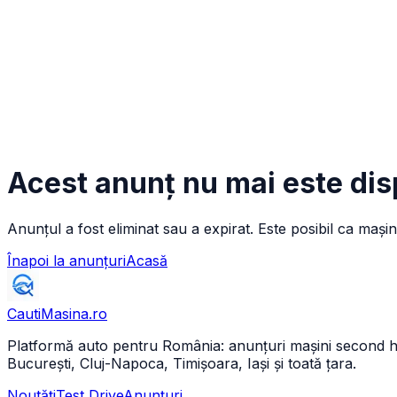
Acest anunț nu mai este dis
Anunțul a fost eliminat sau a expirat. Este posibil ca mașin
Înapoi la anunțuri
Acasă
CautiMasina
.ro
Platformă auto pentru România: anunțuri mașini second hand 
București, Cluj-Napoca, Timișoara, Iași și toată țara.
Noutăți
Test Drive
Anunțuri