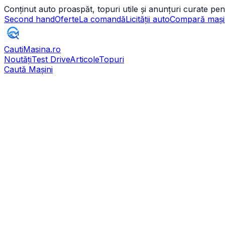
Conținut auto proaspăt, topuri utile și anunțuri curate pen
Second hand
Oferte
La comandă
Licității auto
Compară mași
CautiMasina
.ro
Noutăți
Test Drive
Articole
Topuri
Caută Mașini