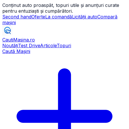
Conținut auto proaspăt, topuri utile și anunțuri curate
pentru entuziaști și cumpărători.
Second hand
Oferte
La comandă
Licității auto
Compară
mașini
CautiMasina
.ro
Noutăți
Test Drive
Articole
Topuri
Caută Mașini