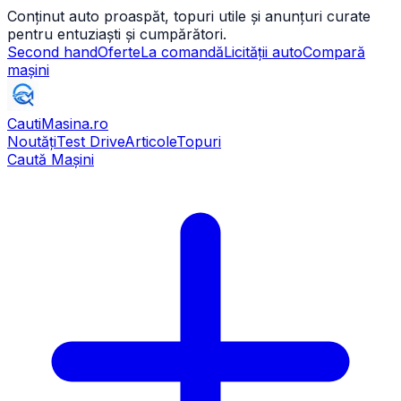
Conținut auto proaspăt, topuri utile și anunțuri curate
pentru entuziaști și cumpărători.
Second hand
Oferte
La comandă
Licității auto
Compară
mașini
CautiMasina
.ro
Noutăți
Test Drive
Articole
Topuri
Caută Mașini