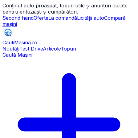
Conținut auto proaspăt, topuri utile și anunțuri curate
pentru entuziaști și cumpărători.
Second hand
Oferte
La comandă
Licității auto
Compară
mașini
CautiMasina
.ro
Noutăți
Test Drive
Articole
Topuri
Caută Mașini