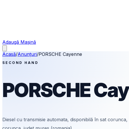
Adaugă Mașină
Acasă
/
Anunțuri
/
PORSCHE
Cayenne
SECOND HAND
PORSCHE
Cay
Diesel
cu transmisie automata
, disponibilă în sat corunc
corunca, judet mures (romania).