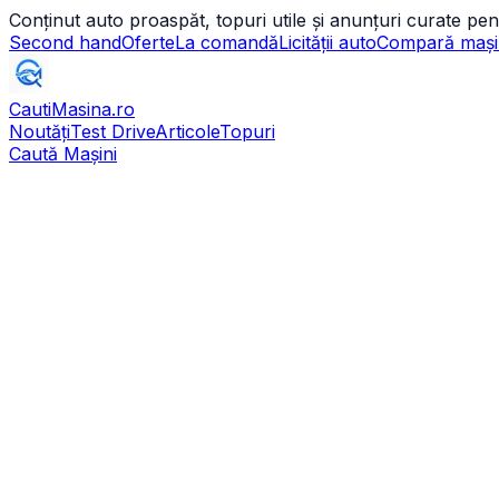
Conținut auto proaspăt, topuri utile și anunțuri curate pen
Second hand
Oferte
La comandă
Licității auto
Compară mași
CautiMasina
.ro
Noutăți
Test Drive
Articole
Topuri
Caută Mașini