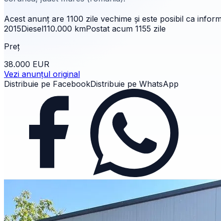
Acest anunț are
1100 zile
vechime și este posibil ca informa
2015
Diesel
110.000
km
Postat acum
1155
zile
Preț
38.000 EUR
Vezi anunțul original
Distribuie pe Facebook
Distribuie pe WhatsApp