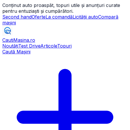
Conținut auto proaspăt, topuri utile și anunțuri curate
pentru entuziaști și cumpărători.
Second hand
Oferte
La comandă
Licității auto
Compară
mașini
CautiMasina
.ro
Noutăți
Test Drive
Articole
Topuri
Caută Mașini