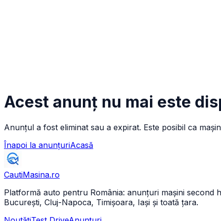
Acest anunț nu mai este dis
Anunțul a fost eliminat sau a expirat. Este posibil ca mașin
Înapoi la anunțuri
Acasă
CautiMasina
.ro
Platformă auto pentru România: anunțuri mașini second hand 
București, Cluj-Napoca, Timișoara, Iași și toată țara.
Noutăți
Test Drive
Anunțuri