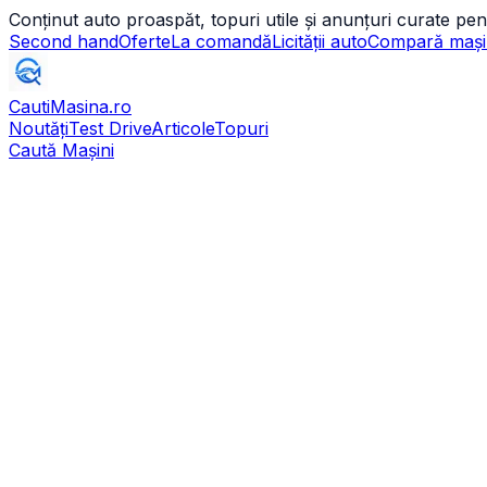
Conținut auto proaspăt, topuri utile și anunțuri curate pen
Second hand
Oferte
La comandă
Licității auto
Compară mași
CautiMasina
.ro
Noutăți
Test Drive
Articole
Topuri
Caută Mașini