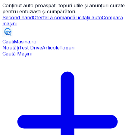
Conținut auto proaspăt, topuri utile și anunțuri curate
pentru entuziaști și cumpărători.
Second hand
Oferte
La comandă
Licității auto
Compară
mașini
CautiMasina
.ro
Noutăți
Test Drive
Articole
Topuri
Caută Mașini