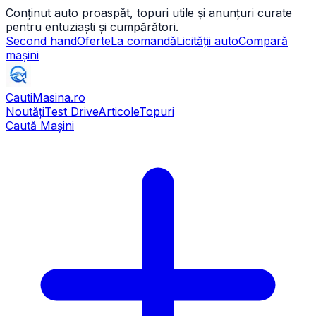
Conținut auto proaspăt, topuri utile și anunțuri curate
pentru entuziaști și cumpărători.
Second hand
Oferte
La comandă
Licității auto
Compară
mașini
CautiMasina
.ro
Noutăți
Test Drive
Articole
Topuri
Caută Mașini