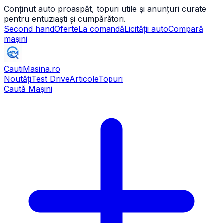
Conținut auto proaspăt, topuri utile și anunțuri curate
pentru entuziaști și cumpărători.
Second hand
Oferte
La comandă
Licității auto
Compară
mașini
CautiMasina
.ro
Noutăți
Test Drive
Articole
Topuri
Caută Mașini