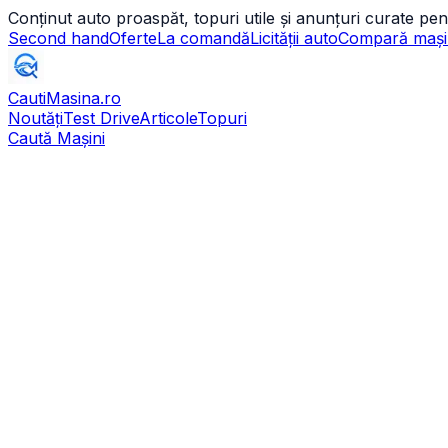
Conținut auto proaspăt, topuri utile și anunțuri curate pen
Second hand
Oferte
La comandă
Licității auto
Compară mași
CautiMasina
.ro
Noutăți
Test Drive
Articole
Topuri
Caută Mașini