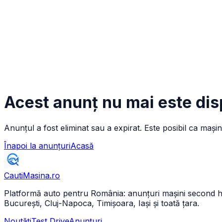
Acest anunț nu mai este dis
Anunțul a fost eliminat sau a expirat. Este posibil ca mașin
Înapoi la anunțuri
Acasă
CautiMasina
.ro
Platformă auto pentru România: anunțuri mașini second hand 
București, Cluj-Napoca, Timișoara, Iași și toată țara.
Noutăți
Test Drive
Anunțuri