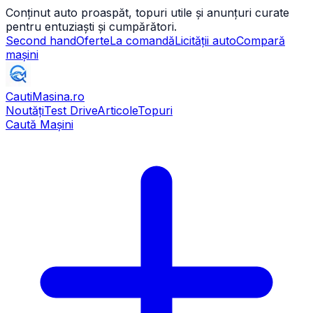
Conținut auto proaspăt, topuri utile și anunțuri curate
pentru entuziaști și cumpărători.
Second hand
Oferte
La comandă
Licității auto
Compară
mașini
CautiMasina
.ro
Noutăți
Test Drive
Articole
Topuri
Caută Mașini