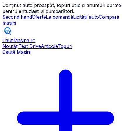
Conținut auto proaspăt, topuri utile și anunțuri curate
pentru entuziaști și cumpărători.
Second hand
Oferte
La comandă
Licității auto
Compară
mașini
CautiMasina
.ro
Noutăți
Test Drive
Articole
Topuri
Caută Mașini