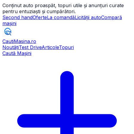
Conținut auto proaspăt, topuri utile și anunțuri curate
pentru entuziaști și cumpărători.
Second hand
Oferte
La comandă
Licității auto
Compară
mașini
CautiMasina
.ro
Noutăți
Test Drive
Articole
Topuri
Caută Mașini