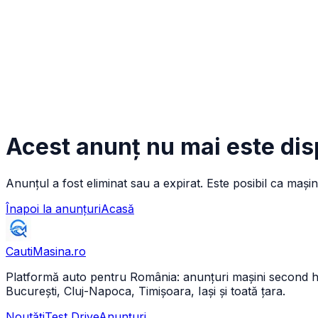
Acest anunț nu mai este dis
Anunțul a fost eliminat sau a expirat. Este posibil ca mașin
Înapoi la anunțuri
Acasă
CautiMasina
.ro
Platformă auto pentru România: anunțuri mașini second hand 
București, Cluj-Napoca, Timișoara, Iași și toată țara.
Noutăți
Test Drive
Anunțuri