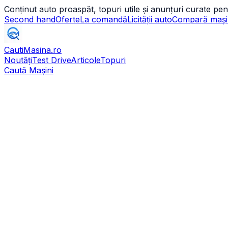
Conținut auto proaspăt, topuri utile și anunțuri curate pen
Second hand
Oferte
La comandă
Licității auto
Compară mași
CautiMasina
.ro
Noutăți
Test Drive
Articole
Topuri
Caută Mașini