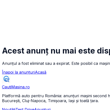
Acest anunț nu mai este dis
Anunțul a fost eliminat sau a expirat. Este posibil ca mașin
Înapoi la anunțuri
Acasă
CautiMasina
.ro
Platformă auto pentru România: anunțuri mașini second hand 
București, Cluj-Napoca, Timișoara, Iași și toată țara.
Noutăți
Test Drive
Anunțuri