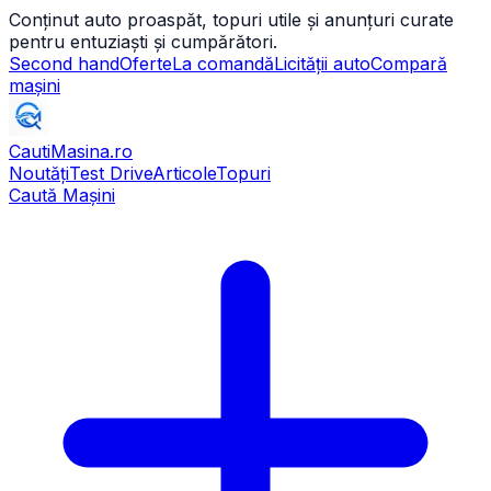
Conținut auto proaspăt, topuri utile și anunțuri curate
pentru entuziaști și cumpărători.
Second hand
Oferte
La comandă
Licității auto
Compară
mașini
CautiMasina
.ro
Noutăți
Test Drive
Articole
Topuri
Caută Mașini