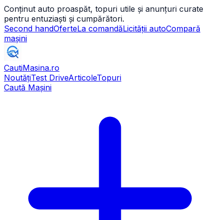
Conținut auto proaspăt, topuri utile și anunțuri curate
pentru entuziaști și cumpărători.
Second hand
Oferte
La comandă
Licității auto
Compară
mașini
CautiMasina
.ro
Noutăți
Test Drive
Articole
Topuri
Caută Mașini